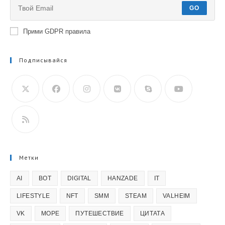
GO
Прими GDPR правила
Подписывайся
Откроется
в
вашем
приложении
Метки
AI
BOT
DIGITAL
HANZADE
IT
LIFESTYLE
NFT
SMM
STEAM
VALHEIM
VK
МОРЕ
ПУТЕШЕСТВИЕ
ЦИТАТА