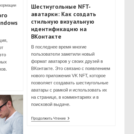
Шестиугольные NFT-
формации
аватарки: Как создать
ого
стильную визуальную
indows
идентификацию на
ВКонтакте
ция,
В последнее время многие
от
пользователи заметили новый
это
формат аватаров у своих друзей в
нных
ВКонтакте. Это связано с появлением
ов.
нового приложения VK NFT, которое
позволяет создавать шестиугольные
о
аватары с рамкой и использовать их
на странице, в комментариях и в
поисковой выдаче.
Шестиугольные
Продолжить Чтение
NFT-
Аватарки:
Как