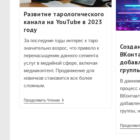
Развитие тарологического
канала на YouTube в 2023
году
За последние годы интерес к таро
Создан
значительно возрос, что привело к
ВКонта
перенасыщению данного сегмента
добав
услуг в медийной сфере, включая
группы
медиаконтент. Продвижение для
новичков становится все более
В данном
сложным.
процесс 
ВКонтакт
Развитие
Продолжить Чтение
добавлен
Тарологического
Канала
группы, н
На
YouTube
В
Продолжит
2023
Году