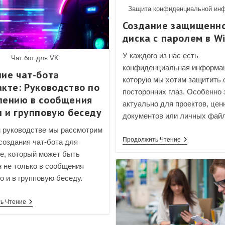
Защита конфиденциальной ин
Создание защищенн
диска с паролем в W
У каждого из нас есть
Чат бот для VK
конфиденциальная информа
ие чат-бота
которую мы хотим защитить 
кте: Руководство по
посторонних глаз. Особенно 
лению в сообщения
актуально для проектов, це
 и групповую беседу
документов или личных файл
 руководстве мы рассмотрим
Создание
Продолжить Чтение
создания чат-бота для
Защищенног
е, который может быть
Диска
С
 не только в сообщения
Паролем
о и в групповую беседу.
В
Windows
Создание
ь Чтение
Чат-
Бота