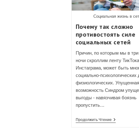
ВКонтакте:
Руководство
По
Добавлению
Социальная жизнь в се
В
Почему так сложно
Сообщения
Группы
противостоять силе
И
Групповую
социальных сетей
Беседу
Причин, по которым мы в три
ночи скроллим ленту ТикТока
Инстаграма, может быть мног
социально-психологических 
физиологических. Упущенна
возможность Синдром упуще
выгоды - навязчивая боязнь
пропустить…
Почему
Продолжить Чтение
Так
Сложно
Противостоя