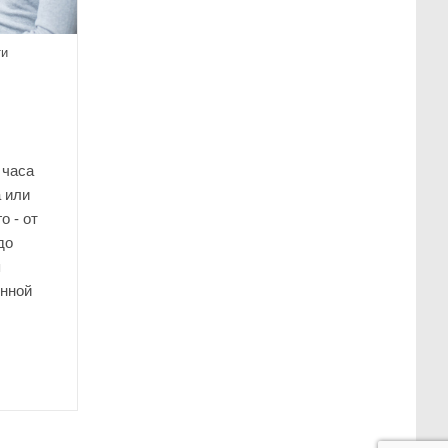
Создать
Стильную
Визуальную
ти
Идентификацию
На
ВКонтакте
 часа
 или
о - от
до
я
нной
ть