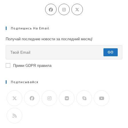
Подпишись На Email
Получай последние новости за последний месяц!
GO
Прими GDPR правила
Подписывайся
Откроется
в
вашем