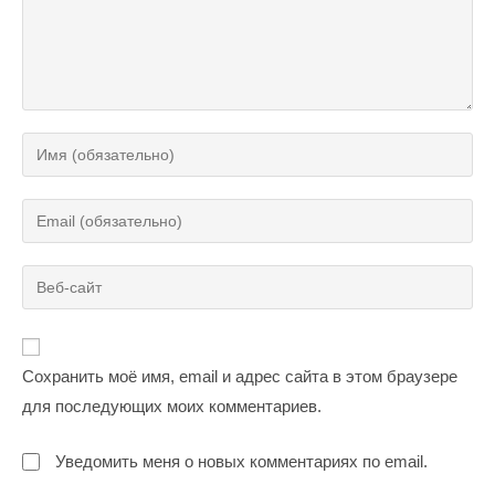
Введите
свое
имя
Введите
или
свой
имя
email-
Введите
пользователя,
адрес,
URL
чтобы
чтобы
вашего
прокомментировать
прокомментировать
веб-
Сохранить моё имя, email и адрес сайта в этом браузере
сайта
для последующих моих комментариев.
(необязательно)
Уведомить меня о новых комментариях по email.