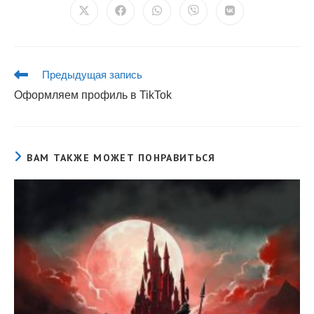
Открывается
Открывается
Открывается
Открывается
Открывается
в
в
в
в
в
новом
новом
новом
новом
новом
окне
окне
окне
окне
окне
Еще
Предыдущая запись
статьи
Оформляем профиль в TikTok
ВАМ ТАКЖЕ МОЖЕТ ПОНРАВИТЬСЯ