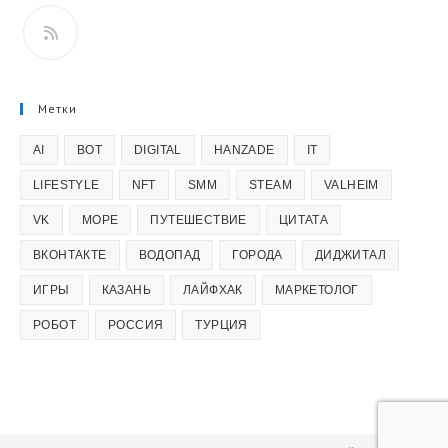
Откроется
в
вашем
приложении
Метки
AI
BOT
DIGITAL
HANZADE
IT
LIFESTYLE
NFT
SMM
STEAM
VALHEIM
VK
МОРЕ
ПУТЕШЕСТВИЕ
ЦИТАТА
ВКОНТАКТЕ
ВОДОПАД
ГОРОДА
ДИДЖИТАЛ
ИГРЫ
КАЗАНЬ
ЛАЙФХАК
МАРКЕТОЛОГ
РОБОТ
РОССИЯ
ТУРЦИЯ